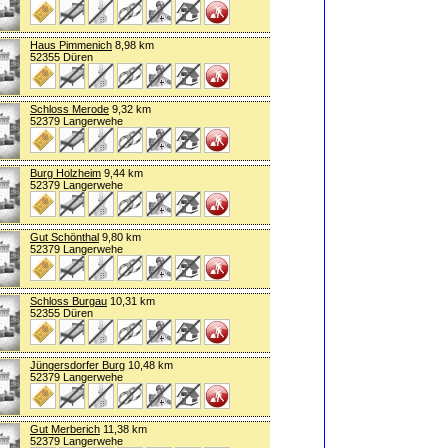
Haus Pimmenich
8,98 km
52355 Düren
Schloss Merode
9,32 km
52379 Langerwehe
Burg Holzheim
9,44 km
52379 Langerwehe
Gut Schönthal
9,80 km
52379 Langerwehe
Schloss Burgau
10,31 km
52355 Düren
Jüngersdorfer Burg
10,48 km
52379 Langerwehe
Gut Merberich
11,38 km
52379 Langerwehe