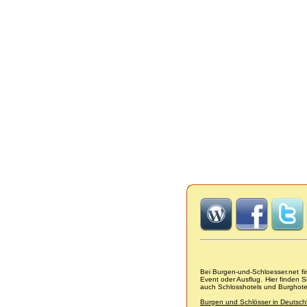
Bei Burgen-und-Schloesser.net f
Event oder Ausflug. Hier finden 
auch Schlosshotels und Burghot
Burgen und Schlösser in Deutsch