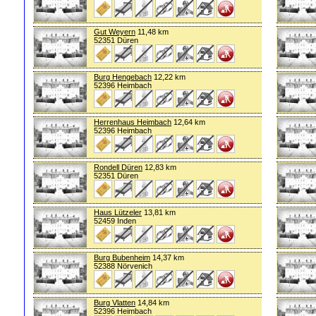
Gut Weyern
11,48 km
52351 Düren
Burg Hengebach
12,22 km
52396 Heimbach
Herrenhaus Heimbach
12,64 km
52396 Heimbach
Rondell Düren
12,83 km
52351 Düren
Haus Lützeler
13,81 km
52459 Inden
Burg Bubenheim
14,37 km
52388 Nörvenich
Burg Vlatten
14,84 km
52396 Heimbach