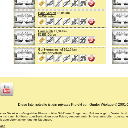
Haus Verken
15,84 km
52459 Inden
Haus Rath
17,34 km
52353 Düren
Gut Hermannshof
18,18 km
52388 Nörvenich
Diese Internetseite ist ein privates Projekt von Gunter Wielage © 2001
inden Sie eine umfangreiche Übersicht über Schlösser, Burgen und Ruinen in ganz Deutschland
Sie nicht nur Schlösser zum Besichtigen oder Feiern, sondern auch Schloss Immobilien zum kaufe
els zum Übernachten und für Tagungen.
land