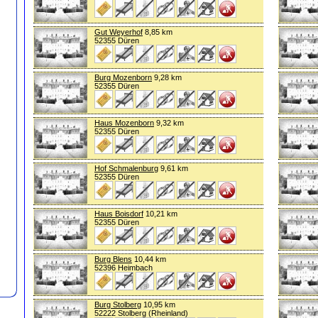
Gut Weyerhof
8,85 km
52355 Düren
Burg Mozenborn
9,28 km
52355 Düren
Haus Mozenborn
9,32 km
52355 Düren
Hof Schmalenburg
9,61 km
52355 Düren
Haus Boisdorf
10,21 km
52355 Düren
Burg Blens
10,44 km
52396 Heimbach
Burg Stolberg
10,95 km
52222 Stolberg (Rheinland)