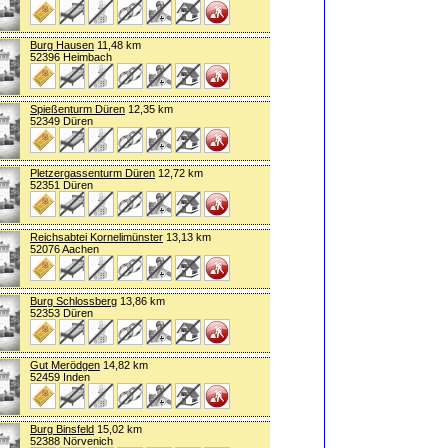
Burg Hausen
11,48 km
52396 Heimbach
Spießenturm Düren
12,35 km
52349 Düren
Pletzergassenturm Düren
12,72 km
52351 Düren
Reichsabtei Kornelimünster
13,13 km
52076 Aachen
Burg Schlossberg
13,86 km
52353 Düren
Gut Merödgen
14,82 km
52459 Inden
Burg Binsfeld
15,02 km
52388 Nörvenich