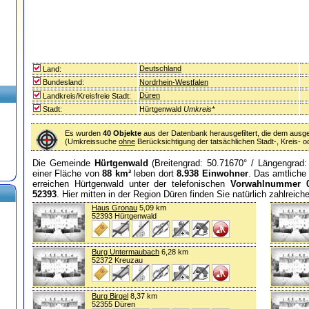
Deutschland
Land:
Bundesland:
Nordrhein-Westfalen
Düren
Landkreis/Kreisfreie Stadt:
Stadt:
Hürtgenwald
Umkreis*
Es wurden
40 Objekte
aus der Datenbank herausgefiltert, die dem ausg
(Umkreissuche
ohne
Berücksichtigung der tatsächlichen Stadt-, Kreis-
Die Gemeinde
Hürtgenwald
(Breitengrad: 50.71670° / Längengrad: 
einer Fläche von
88 km²
leben dort
8.938 Einwohner
. Das amtlich
erreichen Hürtgenwald unter der telefonischen
Vorwahlnummer 
52393
. Hier mitten in der Region Düren finden Sie natürlich zahlreic
Haus Gronau
5,09 km
52393 Hürtgenwald
Burg Untermaubach
6,28 km
52372 Kreuzau
Burg Birgel
8,37 km
52355 Düren