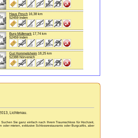
Haus Pesch
16,38 km
52459 Inden
Burg Müllenark
17,74 km
52459 Inden
Gut Hommelsheim
18,25 km
52388 Nörvenich
-2013, Lichtenau.
. Suchen Sie ganz einfach nach Ihrem Traumschloss für Hochzeit,
n oder mieten, exklusive Schlossrestaurants oder Burgcafés, aber