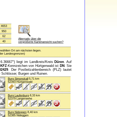
4653
950
62
Alternativ über die
40
vergrößerte Kartenansicht suchen?
ewählten Ort am nächsten liegen.
 oder Landesgrenzen)
6.36667°) liegt im Landkreis/Kreis
Düren
. Auf
e
KFZ
-Kennzeichen von Hürtgenwald ist
DN
. Sie
02429
. Der Postleitzahlenbereich (PLZ) lautet
he Schlösser, Burgen und Ruinen.
Burg Simonskall
5,71 km
52393 Hürtgenwald
Burg Laufenburg
8,33 km
52379 Langerwehe
Burg Nideggen
8,40 km
52385 Nideggen