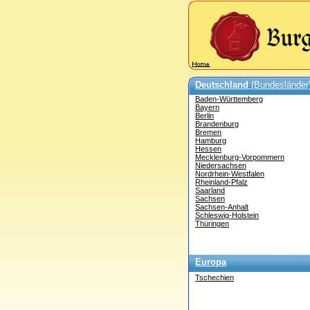
Deutschland
(Bundesländer
Baden-Württemberg
Bayern
Berlin
Brandenburg
Bremen
Hamburg
Hessen
Mecklenburg-Vorpommern
Niedersachsen
Nordrhein-Westfalen
Rheinland-Pfalz
Saarland
Sachsen
Sachsen-Anhalt
Schleswig-Holstein
Thüringen
Europa
Tschechien